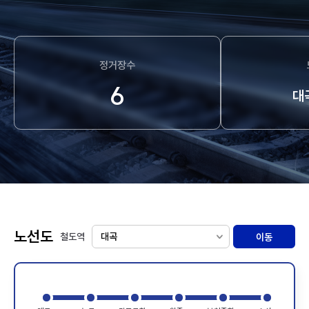
정거장수
6
대
노선도
철도역