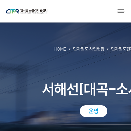
HOME
민자철도 사업현황
민자철도현
서해선[대곡-소
운영