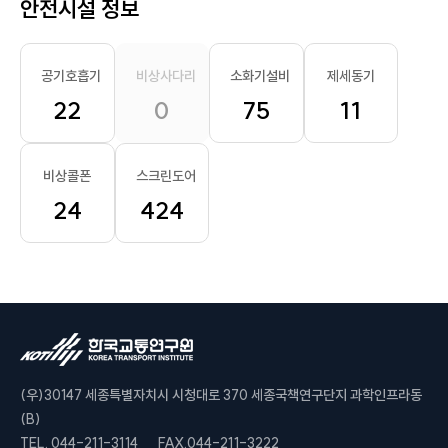
안전시설 정보
공기호흡기
비상사다리
소화기설비
제세동기
22
0
75
11
비상콜폰
스크린도어
24
424
(우)30147 세종특별자치시 시청대로 370 세종국책연구단지 과학인프라동
(B)
TEL. 044-211-3114
FAX.044-211-3222