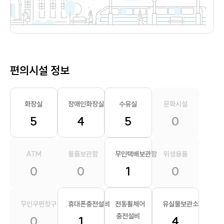
편의시설 정보
화장실
장애인화장실
수유실
문화시설
5
4
5
0
ATM
물품보관함
무인택배보관함
위생용품
0
0
1
0
무인우편창구
휴대폰충전설비
전동휠체어
유실물보관소
충전설비
0
1
4