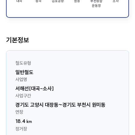
대곡
능곡
김포공항
원종
부천종합
소사
운동장
기본정보
철도유형
일반철도
사업명
서해선[대곡-소사]
사업구간
경기도 고양시 대장동~경기도 부천시 원미동
연장
18.4
km
정거장