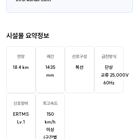
시설물 요약정보
연장
궤간
선로구성
급전방식
18.4 km
1435
복선
단상
mm
교류 25,000V
60Hz
신호장비
최고속도
ERTMS
150
Lv.1
km/h
이상
(구간별